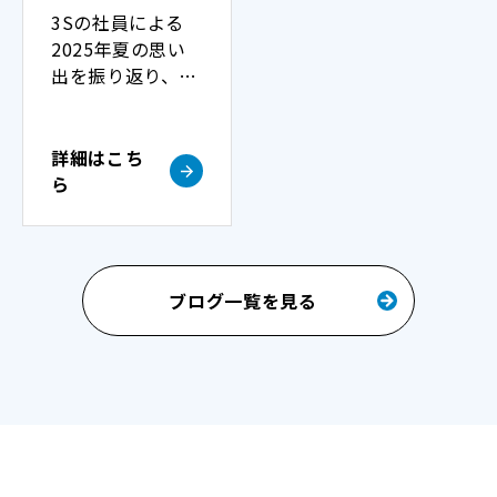
3Sの社員による
2025年夏の思い
出を振り返り、多
様な体験談を紹介
します。この暑い
夏の記憶を共有し
詳細はこち
ます。
ら
ブログ一覧を見る